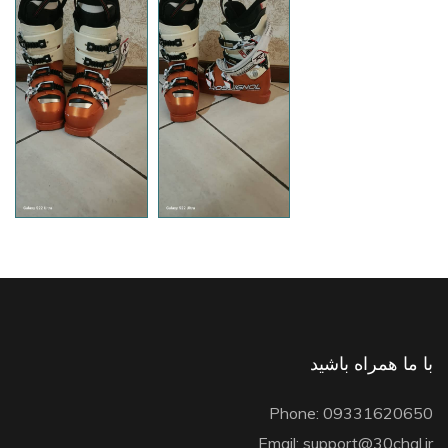
با ما همراه باشید
Phone: 09331620650
Email: support@30chal.ir