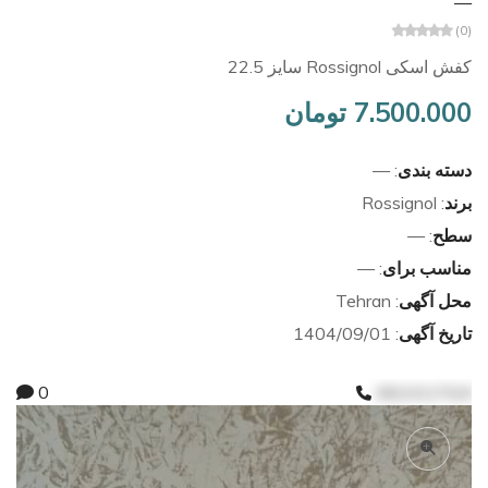
—
(0)
کفش اسکی Rossignol سایز 22.5
7.500.000 تومان
دسته بندی
: —
برند
: Rossignol
سطح
: —
مناسب برای
: —
محل آگهی
: Tehran
تاریخ آگهی
: 1404/09/01
0
09123117519