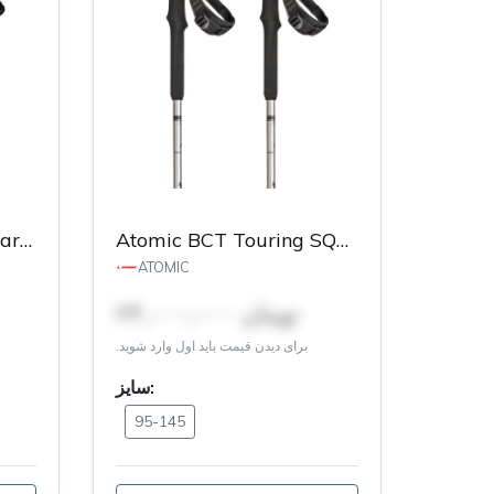
Atomic BCT Touring Carbon SQS Poles
Atomic BCT Touring SQS Poles Woman
ATOMIC
۲۴,۰۰۰,۰۰۰ تومان
برای دیدن قیمت باید اول وارد شوید.
سایز:
95-145