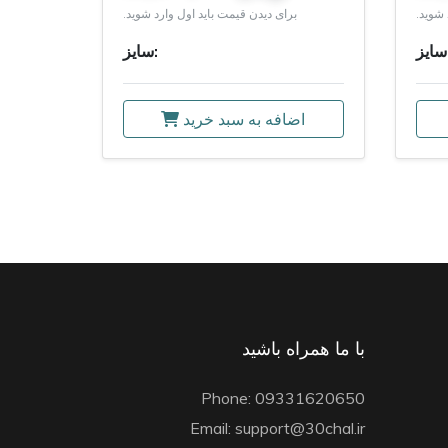
 شوید.
برای دیدن قیمت باید اول وارد شوید.
:
سایز:
اضافه به سبد خرید
با ما همراه باشید
Phone: 09331620650
Email: support@30chal.ir